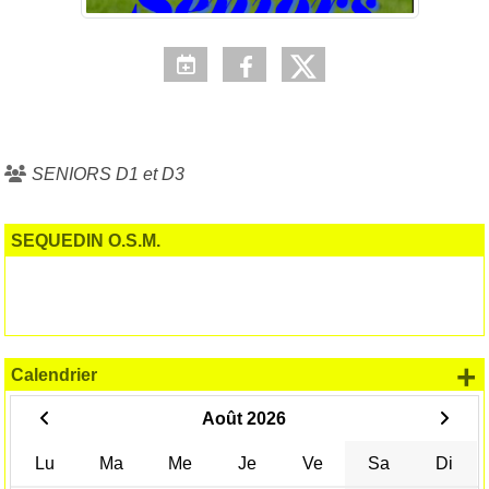
SENIORS D1 et D3
SEQUEDIN O.S.M.
+
Calendrier
Août 2026
Lu
Ma
Me
Je
Ve
Sa
Di