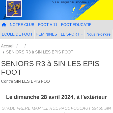
Panneau de gestion des cookies
O.S.M. SEQUEDIN - FOOTBALL
NOTRE CLUB
FOOT A 11
FOOT EDUCATIF
ECOLE DE FOOT
FEMININES
LE SPORTIF
Nous rejoindre
Accueil
SENIORS R3 à SIN LES EPIS FOOT
SENIORS R3 à SIN LES EPIS
FOOT
Contre
SIN LES EPIS FOOT
Le
dimanche
28
avril
2024
, à l'extérieur
STADE FRERE MARTEL RUE PAUL FOUCAUT
59450
SIN