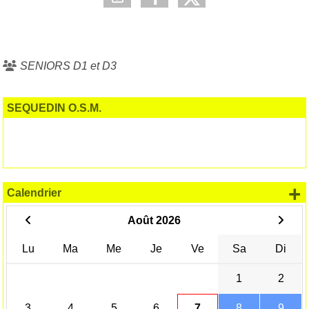
SENIORS D1 et D3
SEQUEDIN O.S.M.
+
Calendrier
Août 2026
Lu
Ma
Me
Je
Ve
Sa
Di
1
2
3
4
5
6
7
8
9