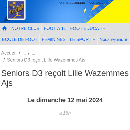
Panneau de gestion des cookies
O.S.M. SEQUEDIN - FOOTBALL
NOTRE CLUB
FOOT A 11
FOOT EDUCATIF
ECOLE DE FOOT
FEMININES
LE SPORTIF
Nous rejoindre
Accueil
Seniors D3 reçoit Lille Wazemmes Ajs
Seniors D3 reçoit Lille Wazemmes
Ajs
Le
dimanche
12
mai
2024
à 15h