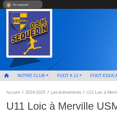
Panneau de gestion des cookies
Se connecter
NOTRE CLUB
FOOT A 11
FOOT EDUCA
Accueil
2024-2025
Les évènements
U11 Loic à Merv
U11 Loic à Merville US