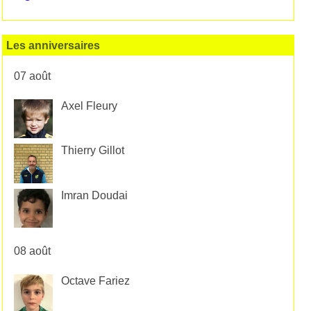
Les anniversaires
07 août
Axel Fleury
Thierry Gillot
Imran Doudai
08 août
Octave Fariez