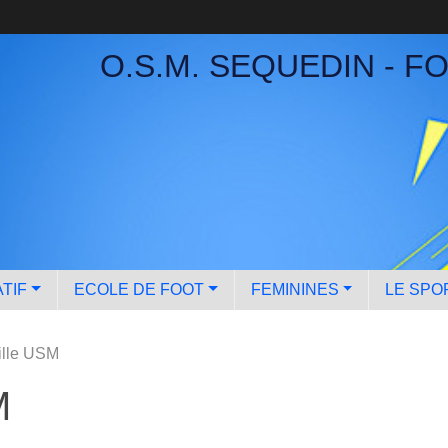
O.S.M. SEQUEDIN - F
TIF
ECOLE DE FOOT
FEMININES
LE SPO
ille USM
M