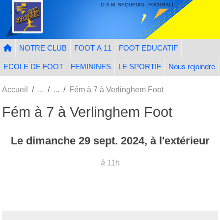
Panneau de gestion des cookies
O.S.M. SEQUEDIN - FOOTBALL
NOTRE CLUB
FOOT A 11
FOOT EDUCATIF
ECOLE DE FOOT
FEMININES
LE SPORTIF
Nous rejoindre
Accueil
Fém à 7 à Verlinghem Foot
Fém à 7 à Verlinghem Foot
Le
dimanche
29
sept.
2024
, à l'extérieur
à 11h