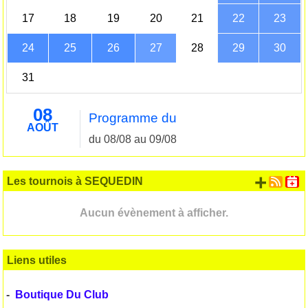
17
18
19
20
21
22
23
24
25
26
27
28
29
30
31
08
Programme du
AOÛT
du 08/08 au 09/08
+ d'
Les tournois à SEQUEDIN
Aucun évènement à afficher.
Liens utiles
-
Boutique Du Club