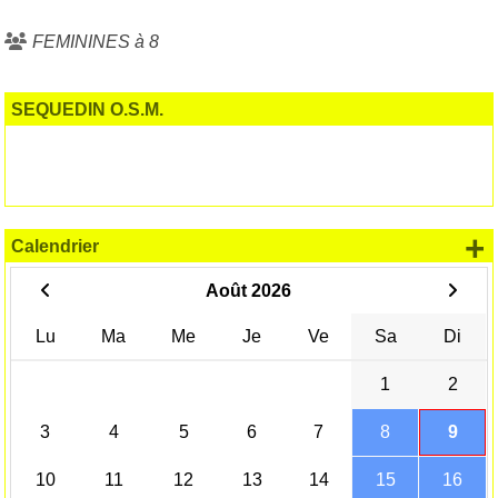
FEMININES à 8
SEQUEDIN O.S.M.
+
Calendrier
Août 2026
Lu
Ma
Me
Je
Ve
Sa
Di
1
2
3
4
5
6
7
8
9
10
11
12
13
14
15
16