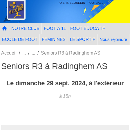
Panneau de gestion des cookies
O.S.M. SEQUEDIN - FOOTBALL
NOTRE CLUB
FOOT A 11
FOOT EDUCATIF
ECOLE DE FOOT
FEMININES
LE SPORTIF
Nous rejoindre
Accueil
Seniors R3 à Radinghem AS
Seniors R3 à Radinghem AS
Le
dimanche
29
sept.
2024
, à l'extérieur
à 15h