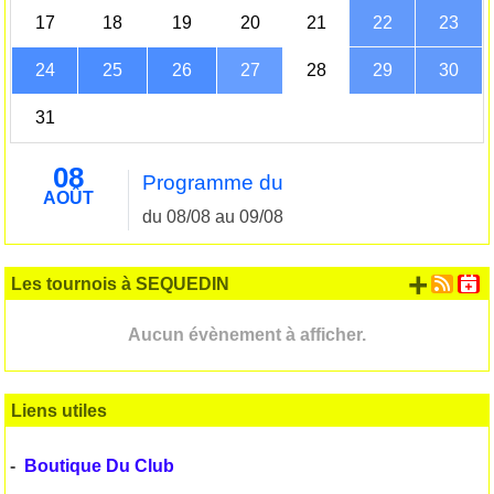
17
18
19
20
21
22
23
24
25
26
27
28
29
30
31
08
Programme du
AOÛT
du 08/08 au 09/08
+ d'
Les tournois à SEQUEDIN
Aucun évènement à afficher.
Liens utiles
-
Boutique Du Club