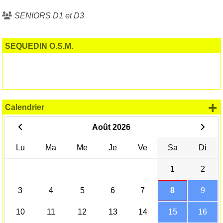
SENIORS D1 et D3
SEQUEDIN O.S.M.
+
Calendrier
Août 2026
Lu
Ma
Me
Je
Ve
Sa
Di
1
2
3
4
5
6
7
8
9
10
11
12
13
14
15
16