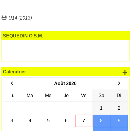
U14 (2013)
SEQUEDIN O.S.M.
+
Calendrier
Août 2026
Lu
Ma
Me
Je
Ve
Sa
Di
1
2
3
4
5
6
7
8
9