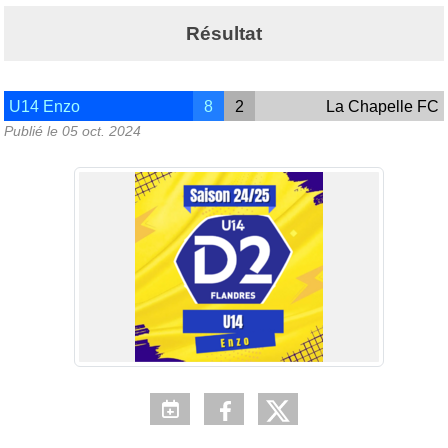
Résultat
U14 Enzo
8
2
La Chapelle FC
Publié le
05 oct. 2024