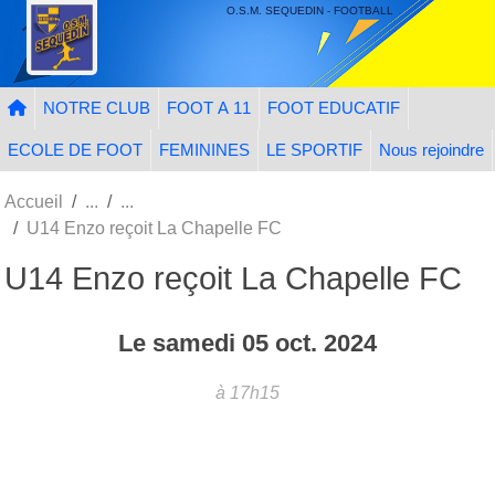
Panneau de gestion des cookies
O.S.M. SEQUEDIN - FOOTBALL
NOTRE CLUB
FOOT A 11
FOOT EDUCATIF
ECOLE DE FOOT
FEMININES
LE SPORTIF
Nous rejoindre
Accueil
U14 Enzo reçoit La Chapelle FC
U14 Enzo reçoit La Chapelle FC
Le
samedi
05
oct.
2024
à 17h15