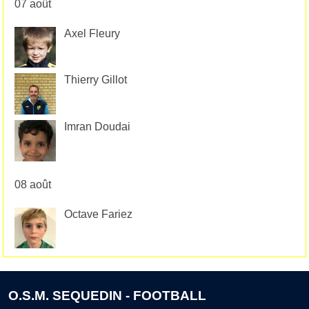
07 août
Axel Fleury
Thierry Gillot
Imran Doudai
08 août
Octave Fariez
O.S.M. SEQUEDIN - FOOTBALL