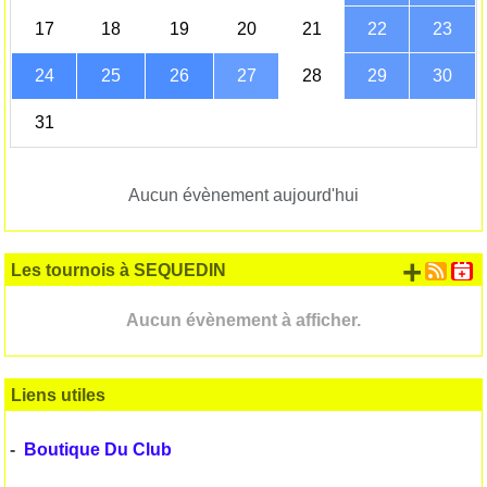
17
18
19
20
21
22
23
24
25
26
27
28
29
30
31
Aucun évènement aujourd'hui
+ d'
Les tournois à SEQUEDIN
Aucun évènement à afficher.
Liens utiles
-
Boutique Du Club