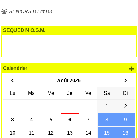
SENIORS D1 et D3
SEQUEDIN O.S.M.
+
Calendrier
Août 2026
Lu
Ma
Me
Je
Ve
Sa
Di
1
2
3
4
5
6
7
8
9
10
11
12
13
14
15
16