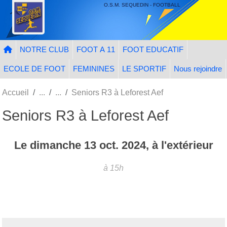
Panneau de gestion des cookies
O.S.M. SEQUEDIN - FOOTBALL
NOTRE CLUB
FOOT A 11
FOOT EDUCATIF
ECOLE DE FOOT
FEMININES
LE SPORTIF
Nous rejoindre
Accueil
Seniors R3 à Leforest Aef
Seniors R3 à Leforest Aef
Le
dimanche
13
oct.
2024
, à l'extérieur
à 15h