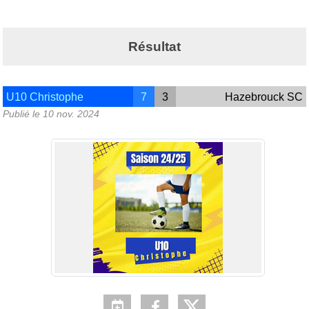
Résultat
U10 Christophe
7
3
Hazebrouck SC
Publié le
10 nov. 2024