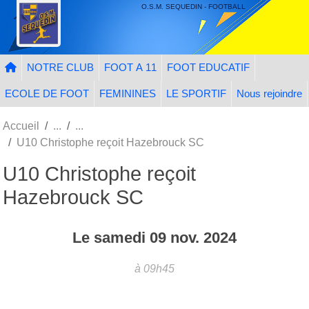
Panneau de gestion des cookies
O.S.M. SEQUEDIN - FOOTBALL
NOTRE CLUB
FOOT A 11
FOOT EDUCATIF
ECOLE DE FOOT
FEMININES
LE SPORTIF
Nous rejoindre
Accueil
U10 Christophe reçoit Hazebrouck SC
U10 Christophe reçoit
Hazebrouck SC
Le
samedi
09
nov.
2024
à 09h45