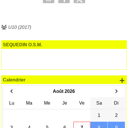
U10 (2017)
SEQUEDIN O.S.M.
+
Calendrier
Août 2026
Lu
Ma
Me
Je
Ve
Sa
Di
1
2
3
4
5
6
7
8
9