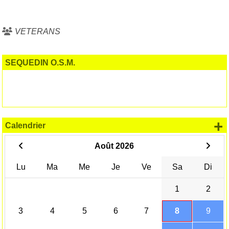
VETERANS
SEQUEDIN O.S.M.
+
Calendrier
Août 2026
Lu
Ma
Me
Je
Ve
Sa
Di
1
2
3
4
5
6
7
8
9