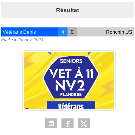
Résultat
Vétérans Denis
4
0
Ronchin US
Publié le
29 nov. 2024