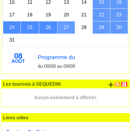
10
11
12
13
14
15
16
17
18
19
20
21
22
23
24
25
26
27
28
29
30
31
08
Programme du
AOÛT
du 08/08 au 09/08
+ d'
Les tournois à SEQUEDIN
Aucun évènement à afficher.
Liens utiles