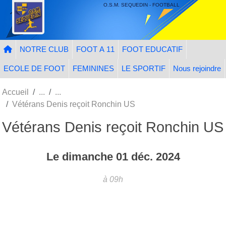
Panneau de gestion des cookies
O.S.M. SEQUEDIN - FOOTBALL
NOTRE CLUB
FOOT A 11
FOOT EDUCATIF
ECOLE DE FOOT
FEMININES
LE SPORTIF
Nous rejoindre
Accueil
Vétérans Denis reçoit Ronchin US
Vétérans Denis reçoit Ronchin US
Le
dimanche
01
déc.
2024
à 09h