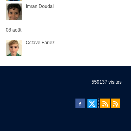
Imran Doudai
08 août
Octave Fariez
559137
visites