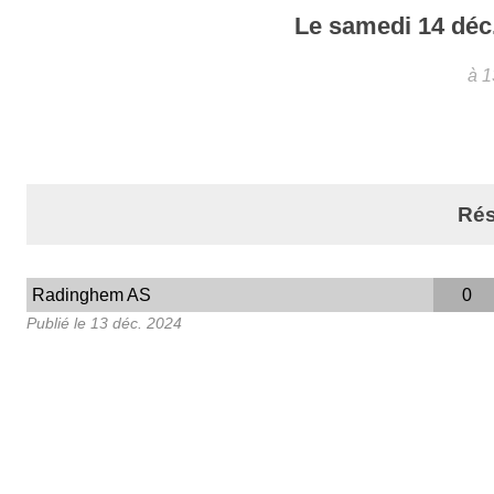
Le
samedi
14
déc
à 
Rés
Radinghem AS
0
Publié le
13 déc. 2024