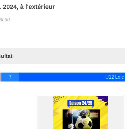
.
2024
, à l'extérieur
13h30
ultat
7
U12 Loic