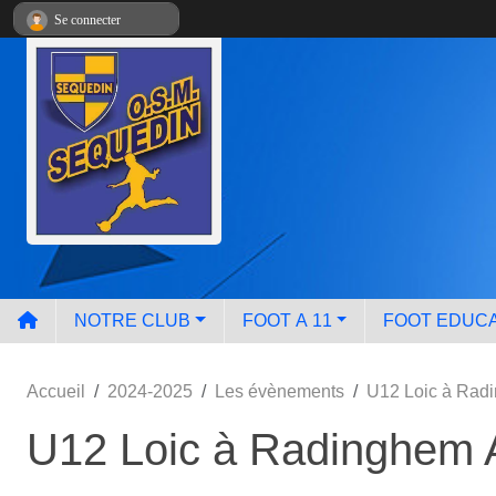
Panneau de gestion des cookies
Se connecter
NOTRE CLUB
FOOT A 11
FOOT EDUCA
Accueil
2024-2025
Les évènements
U12 Loic à Rad
U12 Loic à Radinghem