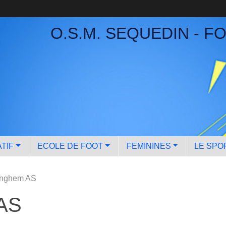
O.S.M. SEQUEDIN - F
TIF
ECOLE DE FOOT
FEMININES
LE SPO
inghem AS
 AS