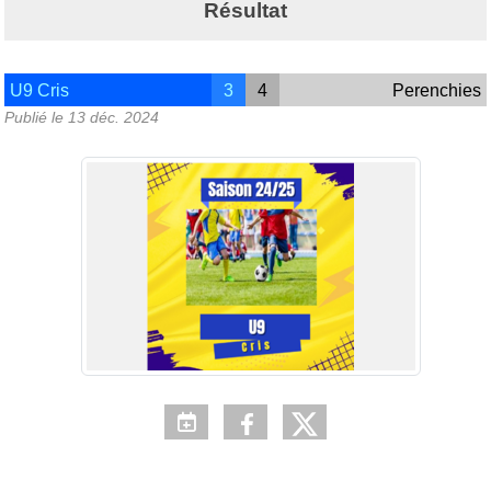
Résultat
U9 Cris
3
4
Perenchies
Publié le
13 déc. 2024