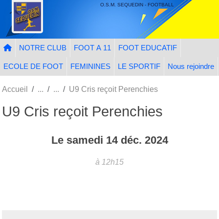
Panneau de gestion des cookies
O.S.M. SEQUEDIN - FOOTBALL
NOTRE CLUB
FOOT A 11
FOOT EDUCATIF
ECOLE DE FOOT
FEMININES
LE SPORTIF
Nous rejoindre
Accueil
U9 Cris reçoit Perenchies
U9 Cris reçoit Perenchies
Le
samedi
14
déc.
2024
à 12h15