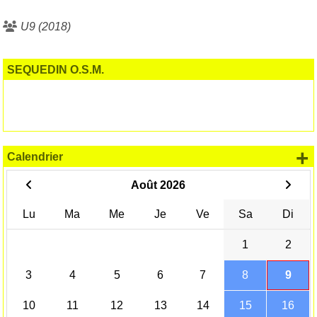
U9 (2018)
SEQUEDIN O.S.M.
+
Calendrier
Août 2026
Lu
Ma
Me
Je
Ve
Sa
Di
1
2
3
4
5
6
7
8
9
10
11
12
13
14
15
16