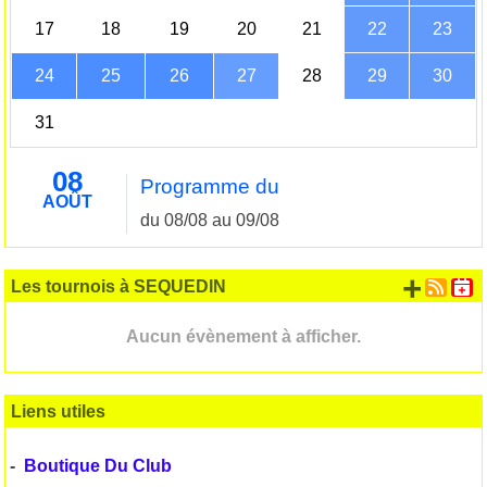
17
18
19
20
21
22
23
24
25
26
27
28
29
30
31
08
Programme du
AOÛT
du 08/08 au 09/08
+ d'
Les tournois à SEQUEDIN
Aucun évènement à afficher.
Liens utiles
-
Boutique Du Club