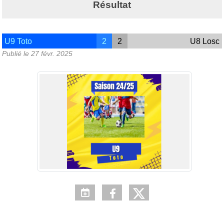
Résultat
U9 Toto
2
2
U8 Losc
Publié le
27 févr. 2025