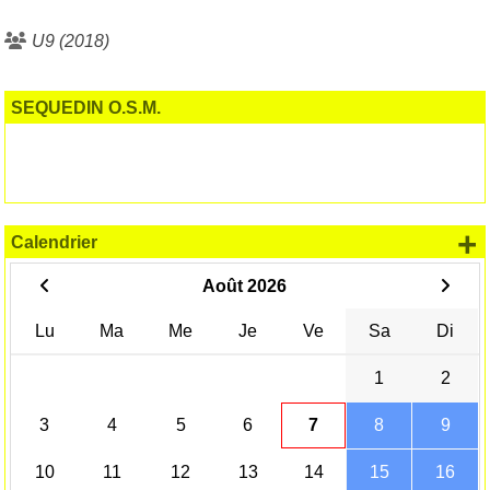
U9 (2018)
SEQUEDIN O.S.M.
+
Calendrier
Août 2026
Lu
Ma
Me
Je
Ve
Sa
Di
1
2
3
4
5
6
7
8
9
10
11
12
13
14
15
16