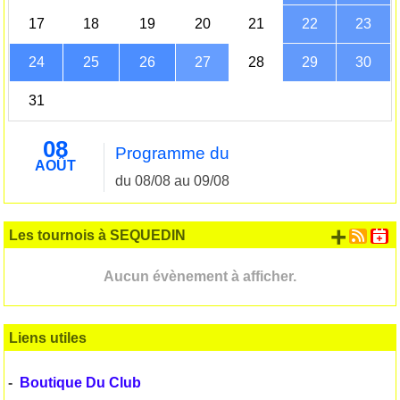
17
18
19
20
21
22
23
24
25
26
27
28
29
30
31
08
Programme du
AOÛT
du 08/08 au 09/08
+ d'
Les tournois à SEQUEDIN
Aucun évènement à afficher.
Liens utiles
-
Boutique Du Club