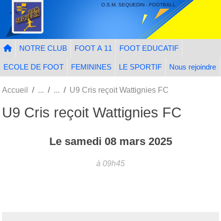
Panneau de gestion des cookies
O.S.M. SEQUEDIN - FOOTBALL
NOTRE CLUB
FOOT A 11
FOOT EDUCATIF
ECOLE DE FOOT
FEMININES
LE SPORTIF
Nous rejoindre
Accueil
U9 Cris reçoit Wattignies FC
U9 Cris reçoit Wattignies FC
Le
samedi
08
mars
2025
à 09h45