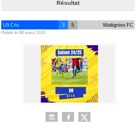
Résultat
U9 Cris
3
5
Wattignies FC
Publié le
08 mars 2025