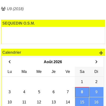
U9 (2018)
SEQUEDIN O.S.M.
+
Calendrier
Août 2026
Lu
Ma
Me
Je
Ve
Sa
Di
1
2
3
4
5
6
7
8
9
10
11
12
13
14
15
16