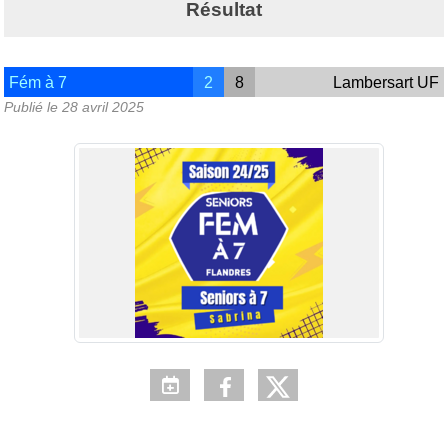
Résultat
Fém à 7
2
8
Lambersart UF
Publié le
28 avril 2025