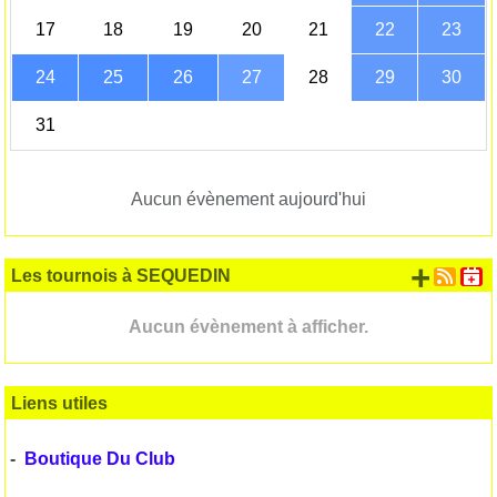
17
18
19
20
21
22
23
24
25
26
27
28
29
30
31
Aucun évènement aujourd'hui
+ d'
Les tournois à SEQUEDIN
Aucun évènement à afficher.
Liens utiles
-
Boutique Du Club