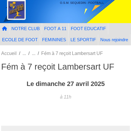
Panneau de gestion des cookies
O.S.M. SEQUEDIN - FOOTBALL
NOTRE CLUB
FOOT A 11
FOOT EDUCATIF
ECOLE DE FOOT
FEMININES
LE SPORTIF
Nous rejoindre
Accueil
Fém à 7 reçoit Lambersart UF
Fém à 7 reçoit Lambersart UF
Le
dimanche
27
avril
2025
à 11h