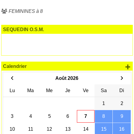
FEMININES à 8
SEQUEDIN O.S.M.
+
Calendrier
Août 2026
Lu
Ma
Me
Je
Ve
Sa
Di
1
2
3
4
5
6
7
8
9
10
11
12
13
14
15
16