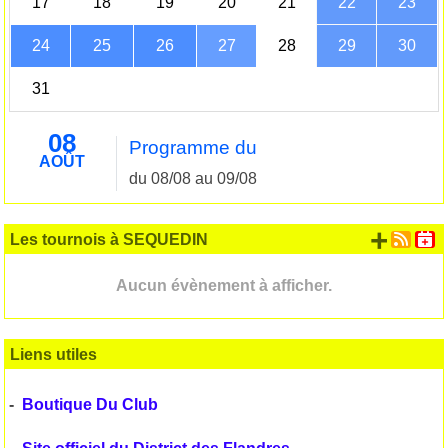
17
18
19
20
21
22
23
24
25
26
27
28
29
30
31
08
Programme du
AOÛT
du 08/08 au 09/08
+ d'
Les tournois à SEQUEDIN
Aucun évènement à afficher.
Liens utiles
-
Boutique Du Club