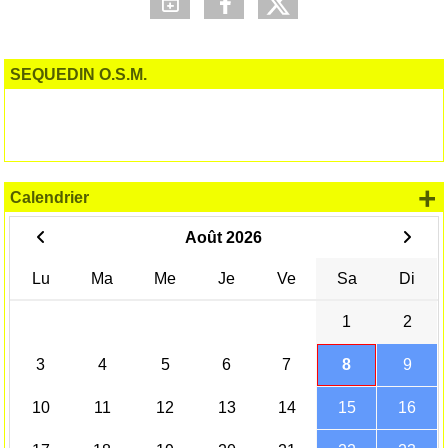
SEQUEDIN O.S.M.
+
Calendrier
Août 2026
Lu
Ma
Me
Je
Ve
Sa
Di
1
2
3
4
5
6
7
8
9
10
11
12
13
14
15
16