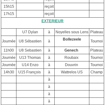
15h15
reçoit
17h15
reçoit
EXTERIEUR
U7 Dylan
à
Noyelles sous Lens
Plateau
Bollezeele
Journée
U8 Sébastien
à
Tournoi
11h00
U8 Sebastien
à
Genech
Plateau
Journée
U13 Thomas
à
Roubaix
Tournoi
Journée
U14 Enzo
à
Douvrin
Tournoi
14h30
U15 François
à
Wattrelos US
Champ
à
à
à
à