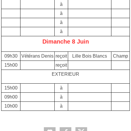
à
à
à
à
Dimanche 8 Juin
09h30
Vétérans Denis
reçoit
Lille Bois Blancs
Champ
15h00
reçoit
EXTERIEUR
15h00
à
09h00
à
10h00
à