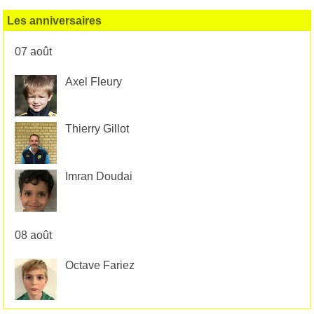
Les anniversaires
07 août
Axel Fleury
Thierry Gillot
Imran Doudai
08 août
Octave Fariez