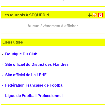
+ d'
Les tournois à SEQUEDIN
Aucun évènement à afficher.
Liens utiles
-
Boutique Du Club
-
Site officiel du District des Flandres
-
Site officiel de La LFHF
-
Fédération Française de Football
-
Ligue de Football Professionnel