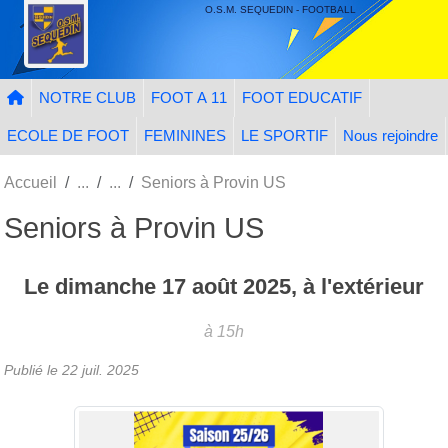
Panneau de gestion des cookies
O.S.M. SEQUEDIN - FOOTBALL
NOTRE CLUB
FOOT A 11
FOOT EDUCATIF
ECOLE DE FOOT
FEMININES
LE SPORTIF
Nous rejoindre
Accueil
Seniors à Provin US
Seniors à Provin US
Le
dimanche
17
août
2025
, à l'extérieur
à 15h
Publié le
22 juil. 2025