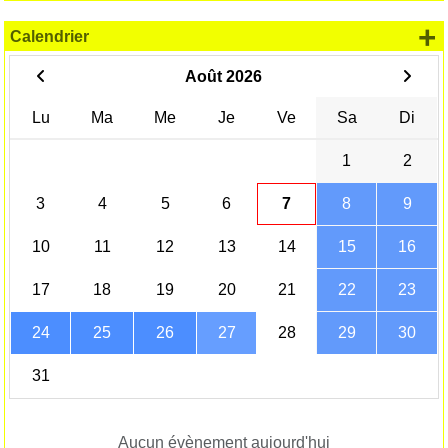
+
Calendrier
Août 2026
Lu
Ma
Me
Je
Ve
Sa
Di
1
2
3
4
5
6
7
8
9
10
11
12
13
14
15
16
17
18
19
20
21
22
23
24
25
26
27
28
29
30
31
Aucun évènement aujourd'hui