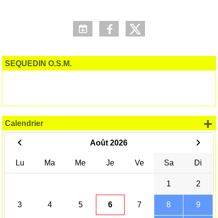
SEQUEDIN O.S.M.
+
Calendrier
Août 2026
Lu
Ma
Me
Je
Ve
Sa
Di
1
2
3
4
5
6
7
8
9