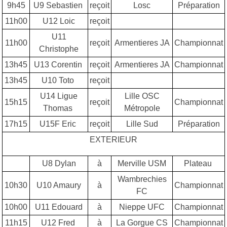
9h45
U9 Sebastien
reçoit
Losc
Préparation
11h00
U12 Loic
reçoit
U11
11h00
reçoit
Armentieres JA
Championnat
Christophe
13h45
U13 Corentin
reçoit
Armentieres JA
Championnat
13h45
U10 Toto
reçoit
U14 Ligue
Lille OSC
15h15
reçoit
Championnat
Thomas
Métropole
17h15
U15F Eric
reçoit
Lille Sud
Préparation
EXTERIEUR
U8 Dylan
à
Merville USM
Plateau
Wambrechies
10h30
U10 Amaury
à
Championnat
FC
10h00
U11 Edouard
à
Nieppe UFC
Championnat
11h15
U12 Fred
à
La Gorgue CS
Championnat