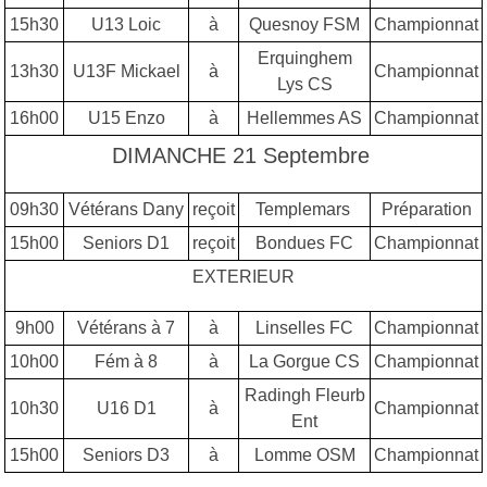
15h30
U13 Loic
à
Quesnoy FSM
Championnat
Erquinghem
13h30
U13F Mickael
à
Championnat
Lys CS
16h00
U15 Enzo
à
Hellemmes AS
Championnat
DIMANCHE 21 Septembre
09h30
Vétérans Dany
reçoit
Templemars
Préparation
15h00
Seniors D1
reçoit
Bondues FC
Championnat
EXTERIEUR
9h00
Vétérans à 7
à
Linselles FC
Championnat
10h00
Fém à 8
à
La Gorgue CS
Championnat
Radingh Fleurb
10h30
U16 D1
à
Championnat
Ent
15h00
Seniors D3
à
Lomme OSM
Championnat