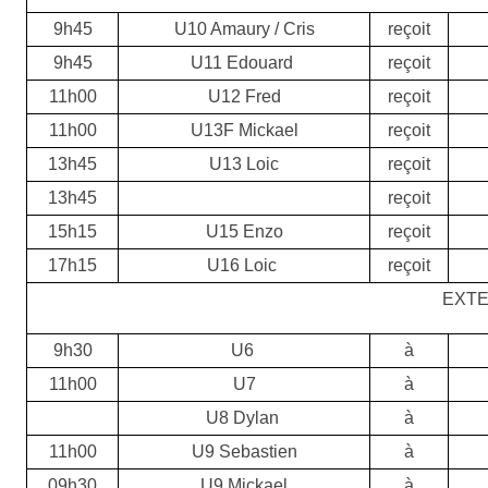
9h45
U10 Amaury / Cris
reçoit
9h45
U11 Edouard
reçoit
11h00
U12 Fred
reçoit
11h00
U13F Mickael
reçoit
13h45
U13 Loic
reçoit
13h45
reçoit
15h15
U15 Enzo
reçoit
17h15
U16 Loic
reçoit
EXTE
9h30
U6
à
11h00
U7
à
U8 Dylan
à
11h00
U9 Sebastien
à
09h30
U9 Mickael
à