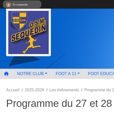
Panneau de gestion des cookies
Se connecter
NOTRE CLUB
FOOT A 11
FOOT EDUCA
Accueil
2025-2026
Les évènements
Programme du 2
Programme du 27 et 28