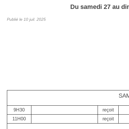
Du
samedi
27
au
d
Publié le
10 juil. 2025
SA
9H30
reçoit
11H00
reçoit