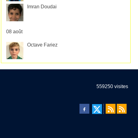
Imran Doudai
08 août
Octave Fariez
559250
visites