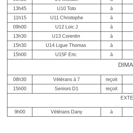
13h45
U10 Toto
à
11h15
U11 Christophe
à
09h00
U12 Loic J
à
13h30
U13 Corentin
à
15h30
U14 Ligue Thomas
à
15h00
U15F Eric
à
DIM
08h30
Vétérans à 7
reçoit
15h00
Seniors D1
reçoit
EXTE
9h00
Vétérans Dany
à