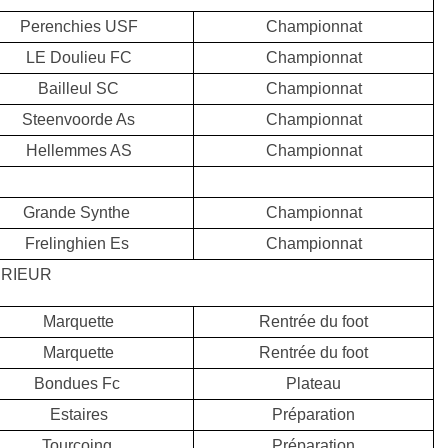
Perenchies USF
Championnat
LE Doulieu FC
Championnat
Bailleul SC
Championnat
Steenvoorde As
Championnat
Hellemmes AS
Championnat
Grande Synthe
Championnat
Frelinghien Es
Championnat
RIEUR
Marquette
Rentrée du foot
Marquette
Rentrée du foot
Bondues Fc
Plateau
Estaires
Préparation
Tourcoing
Préparation