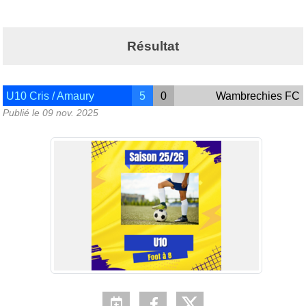
Résultat
U10 Cris / Amaury
5
0
Wambrechies FC
Publié le
09 nov. 2025