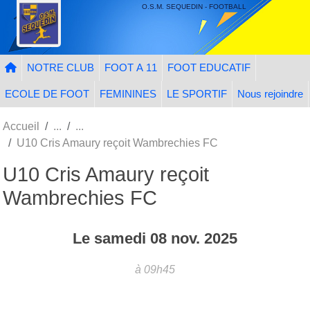
Panneau de gestion des cookies
O.S.M. SEQUEDIN - FOOTBALL
NOTRE CLUB
FOOT A 11
FOOT EDUCATIF
ECOLE DE FOOT
FEMININES
LE SPORTIF
Nous rejoindre
Accueil
U10 Cris Amaury reçoit Wambrechies FC
U10 Cris Amaury reçoit
Wambrechies FC
Le
samedi
08
nov.
2025
à 09h45