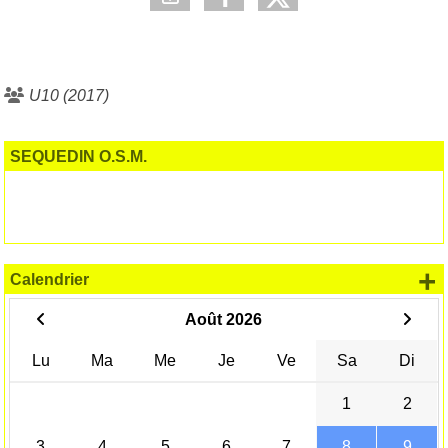
U10 (2017)
SEQUEDIN O.S.M.
+
Calendrier
Août 2026
Lu
Ma
Me
Je
Ve
Sa
Di
1
2
3
4
5
6
7
8
9