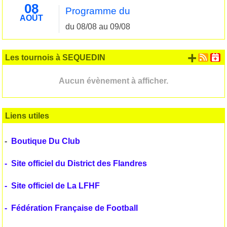
08
Programme du
AOÛT
du 08/08 au 09/08
+ d'
Les tournois à SEQUEDIN
Aucun évènement à afficher.
Liens utiles
-
Boutique Du Club
-
Site officiel du District des Flandres
-
Site officiel de La LFHF
-
Fédération Française de Football