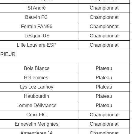
St André
Championnat
Bauvin FC
Championnat
Ferrain FAN96
Championnat
Lesquin US
Championnat
Lille Louviere ESP
Championnat
RIEUR
Bois Blancs
Plateau
Hellemmes
Plateau
Lys Lez Lannoy
Plateau
Haubourdin
Plateau
Lomme Délivrance
Plateau
Croix FIC
Championnat
Ennevelin Merignies
Championnat
Armentieres JA
Championnat