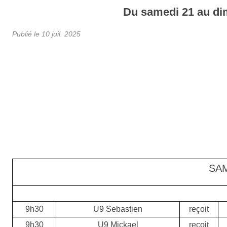
Du
samedi
21
au
di
Publié le
10 juil. 2025
SA
9h30
U9 Sebastien
reçoit
9h30
U9 Mickael
reçoit