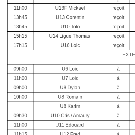
11h00
U13F Mickael
reçoit
13h45
U13 Corentin
reçoit
13h45
U10 Toto
reçoit
15h15
U14 Ligue Thomas
reçoit
17h15
U16 Loic
reçoit
EXTE
09h00
U6 Loic
à
11h00
U7 Loic
à
09h00
U8 Dylan
à
10h00
U8 Romain
à
U8 Karim
à
09h30
U10 Cris / Amaury
à
11h00
U11 Edouard
à
11h15
U12 Fred
à