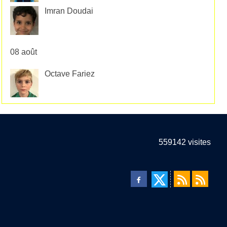
Imran Doudai
08 août
Octave Fariez
559142
visites