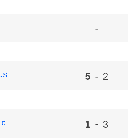
-
Us
5
-
2
Fc
1
-
3