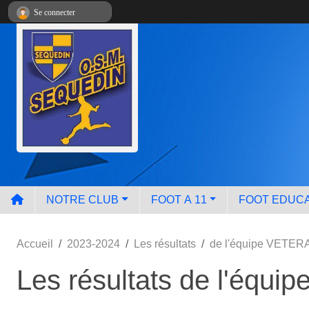
Panneau de gestion des cookies
Se connecter
NOTRE CLUB
FOOT A 11
FOOT EDUCA
Accueil
2023-2024
Les résultats
de l'équipe VETE
Les résultats de l'équ