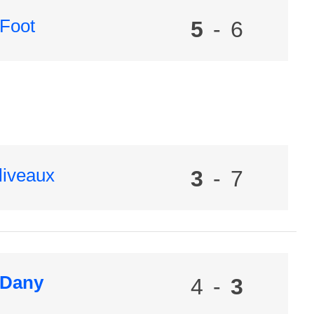
 Foot
5
-
6
liveaux
3
-
7
 Dany
4
-
3