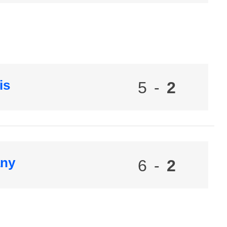
is
5
-
2
any
6
-
2