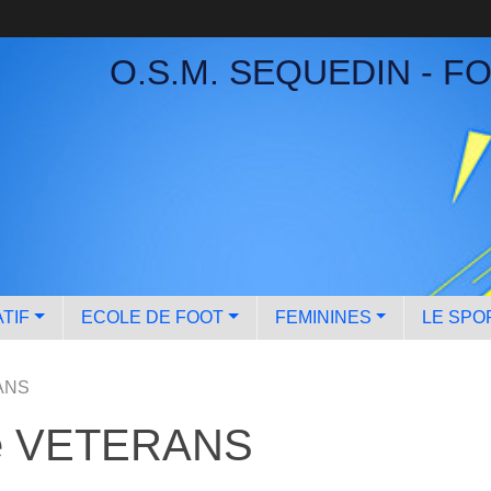
O.S.M. SEQUEDIN - F
TIF
ECOLE DE FOOT
FEMININES
LE SPO
RANS
ipe VETERANS