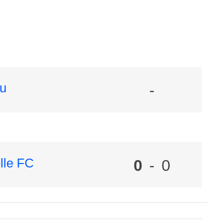
eu
-
lle FC
0
-
0