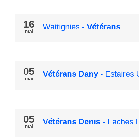
16
Wattignies
- Vétérans
mai
05
Vétérans Dany
-
Estaires 
mai
05
Vétérans Denis
-
Faches 
mai