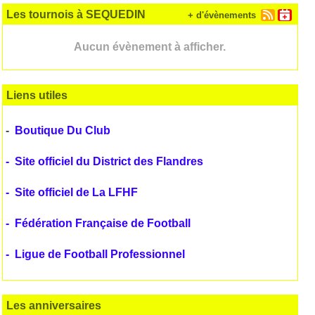
Les tournois à SEQUEDIN
+ d'évènements
Aucun évènement à afficher.
Liens utiles
-
Boutique Du Club
-
Site officiel du District des Flandres
-
Site officiel de La LFHF
-
Fédération Française de Football
-
Ligue de Football Professionnel
Les anniversaires