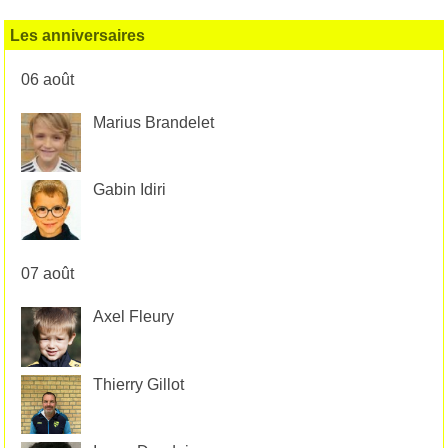
Les anniversaires
06 août
Marius Brandelet
Gabin Idiri
07 août
Axel Fleury
Thierry Gillot