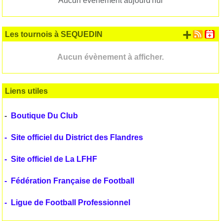
Aucun évènement aujourd'hui
+ d'
Les tournois à SEQUEDIN
Aucun évènement à afficher.
Liens utiles
-
Boutique Du Club
-
Site officiel du District des Flandres
-
Site officiel de La LFHF
-
Fédération Française de Football
-
Ligue de Football Professionnel