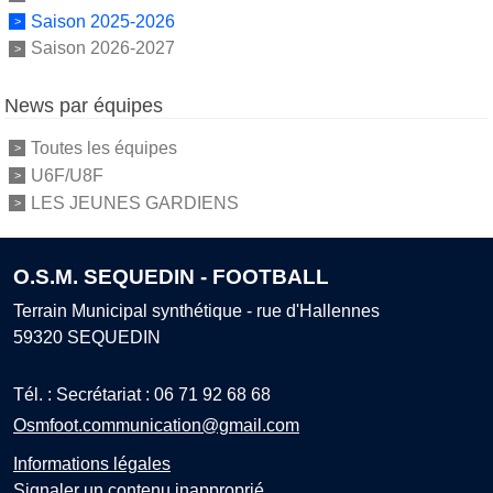
Saison 2025-2026
Saison 2026-2027
News par équipes
Toutes les équipes
U6F/U8F
LES JEUNES GARDIENS
O.S.M. SEQUEDIN - FOOTBALL
Terrain Municipal synthétique - rue d'Hallennes
59320
SEQUEDIN
Tél. :
Secrétariat : 06 71 92 68 68
Osmfoot.communication@gmail.com
Informations légales
Signaler un contenu inapproprié