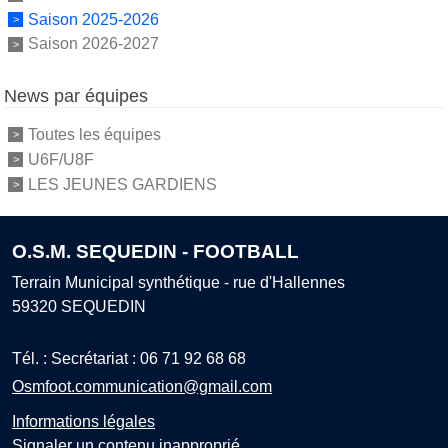
Saison 2025-2026
Saison 2026-2027
News par équipes
Toutes les équipes
U6F/U8F
LES JEUNES GARDIENS
O.S.M. SEQUEDIN - FOOTBALL
Terrain Municipal synthétique - rue d'Hallennes
59320
SEQUEDIN
Tél. :
Secrétariat : 06 71 92 68 68
Osmfoot.communication@gmail.com
Informations légales
Signaler un contenu inapproprié